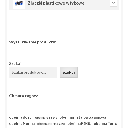
Złączki plastikowe wtykowe
Wyszukiwanie produktu:
Szukaj
Szukaj
Chmura tagów:
obejma do rur
obejma metalowo gumowa
obejma GBS W1
obejma RSGU
obejma Norma
obejma Torro
obejma Norma GBS