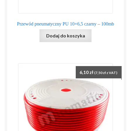
Przewód pneumatyczny PU 10×6,5 czarny – 100mb
Dodaj do koszyka
6,10
zł
(
7,50
zł
z VAT)