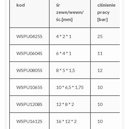
kod
śr
ciśnienie
zewn/wewn/
pracy
śc.[mm]
[bar]
WSPU0425S
4 * 2 * 1
25
WSPU0604S
6 * 4 * 1
11
WSPU0805S
8 * 5 * 1,5
12
WSPU1065S
10 * 6,5 * 1,75
10
WSPU1208S
12 * 8 * 2
10
WSPU1612S
16 * 12 * 2
10