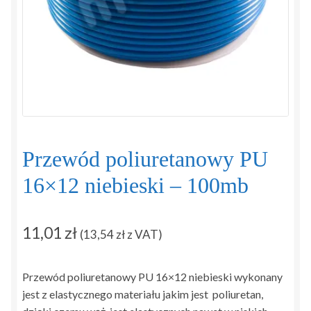
Regulamin
Sposoby płatności i dostawy
Zamówienie
Zapytanie
Przewód poliuretanowy PU
Zwroty i reklamacje
16×12 niebieski – 100mb
11,01
zł
(
13,54
zł
z VAT)
Przewód poliuretanowy PU 16×12 niebieski wykonany
jest z elastycznego materiału jakim jest poliuretan,