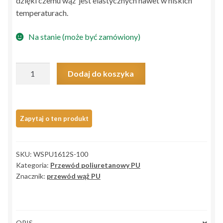
dzięki czemu wąż jest elastycznych nawet w niskich
temperaturach.
Na stanie (może być zamówiony)
ilość
Dodaj do koszyka
Przewód
poliuretanowy
PU
16x12
niebieski
-
SKU:
WSPU1612S-100
100mb
Kategoria:
Przewód poliuretanowy PU
Znacznik:
przewód wąż PU
OPIS