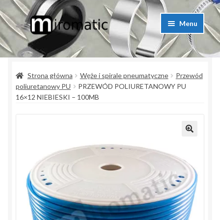
Przejdź
Przejdź
Menu
do
do
nawigacji
treści
Strona główna
Strona główna
Węże i spirale pneumatyczne
Przewód
Blog przemysłowy
poliuretanowy PU
PRZEWÓD POLIURETANOWY PU
16×12 NIEBIESKI – 100MB
Kontakt
Koszyk
Lista produktów
Moje konto
Polityka prywatności