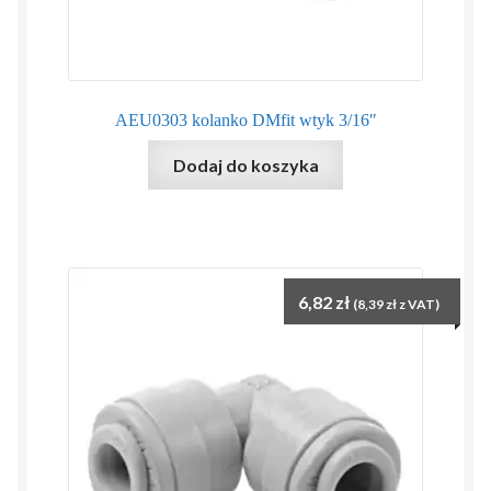
AEU0303 kolanko DMfit wtyk 3/16″
Dodaj do koszyka
6,82
zł
(
8,39
zł
z VAT)