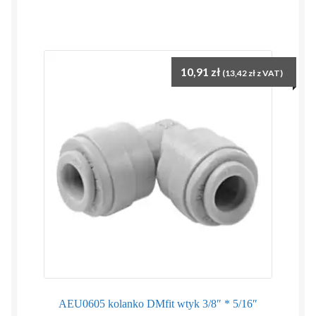
10,91
zł
(
13,42
zł
z VAT)
AEU0605 kolanko DMfit wtyk 3/8″ * 5/16″