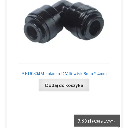
AEU0804M kolanko DMfit wtyk 8mm * 4mm
Dodaj do koszyka
7,63
zł
(
9,38
zł
z VAT)