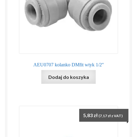
AEU0707 kolanko DMfit wtyk 1/2″
Dodaj do koszyka
5,83
zł
(
7,17
zł
z VAT)