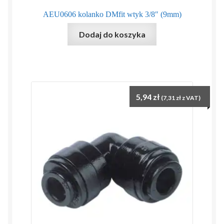
AEU0606 kolanko DMfit wtyk 3/8″ (9mm)
Dodaj do koszyka
5,94
zł
(
7,31
zł
z VAT)