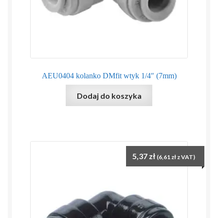
AEU0404 kolanko DMfit wtyk 1/4″ (7mm)
Dodaj do koszyka
5,37
zł
(
6,61
zł
z VAT)