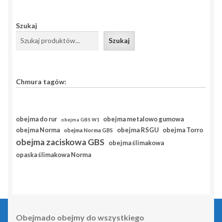
Szukaj
Szukaj
Chmura tagów:
obejma do rur
obejma metalowo gumowa
obejma GBS W1
obejma RSGU
obejma Norma
obejma Torro
obejma Norma GBS
obejma zaciskowa GBS
obejma ślimakowa
opaska ślimakowa Norma
Obejmado obejmy do wszystkiego