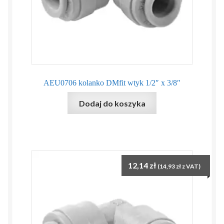
AEU0706 kolanko DMfit wtyk 1/2″ x 3/8″
Dodaj do koszyka
12,14
zł
(
14,93
zł
z VAT)