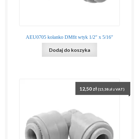
AEU0705 kolanko DMfit wtyk 1/2″ x 5/16″
Dodaj do koszyka
12,50
zł
(
15,38
zł
z VAT)