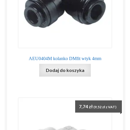
AEU0404M kolanko DMfit wtyk 4mm
Dodaj do koszyka
7,74
zł
(
9,52
zł
z VAT)