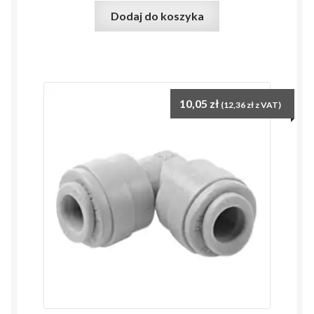
Dodaj do koszyka
10,05
zł
(
12,36
zł
z VAT)