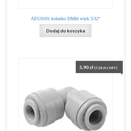
AEU0101 kolanko DMfit wtyk 5/32″
Dodaj do koszyka
5,90
zł
(
7,26
zł
z VAT)