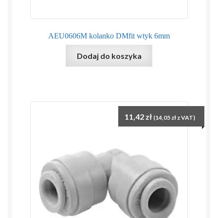
AEU0606M kolanko DMfit wtyk 6mm
Dodaj do koszyka
11,42
zł
(
14,05
zł
z VAT)