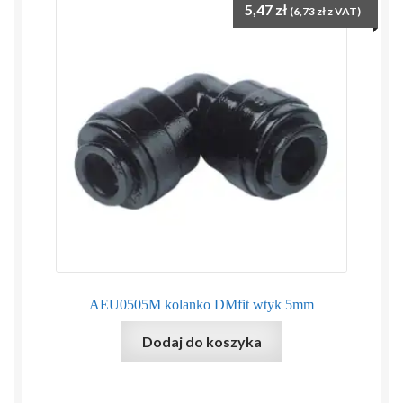
5,47
zł
(
6,73
zł
z VAT)
AEU0505M kolanko DMfit wtyk 5mm
Dodaj do koszyka