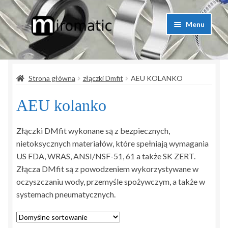
Przejdź
Przejdź
Menu
do
do
nawigacji
treści
Strona główna
Strona główna
złączki Dmfit
AEU KOLANKO
Blog przemysłowy
AEU kolanko
Kontakt
Złączki DMfit wykonane są z bezpiecznych,
Koszyk
nietoksycznych materiałów, które spełniają wymagania
US FDA, WRAS, ANSI/NSF-51, 61 a także SK ZERT.
Lista produktów
Złącza DMfit są z powodzeniem wykorzystywane w
oczyszczaniu wody, przemyśle spożywczym, a także w
Moje konto
systemach pneumatycznych.
Polityka prywatności