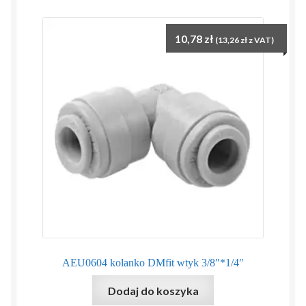
10,78
zł
(
13,26
zł
z VAT)
AEU0604 kolanko DMfit wtyk 3/8″*1/4″
Dodaj do koszyka