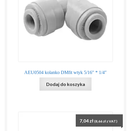
AEU0504 kolanko DMfit wtyk 5/16″ * 1/4″
Dodaj do koszyka
7,04
zł
(
8,66
zł
z VAT)