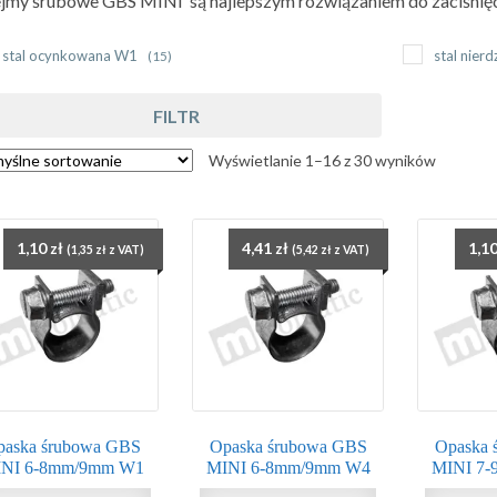
my śrubowe GBS MINI są najlepszym rozwiązaniem do zaciśnięci
stal ocynkowana W1
stal nie
(15)
FILTR
Wyświetlanie 1–16 z 30 wyników
1,10
zł
4,41
zł
1,1
(
1,35
zł
z VAT)
(
5,42
zł
z VAT)
paska śrubowa GBS
Opaska śrubowa GBS
Opaska 
NI 6-8mm/9mm W1
MINI 6-8mm/9mm W4
MINI 7