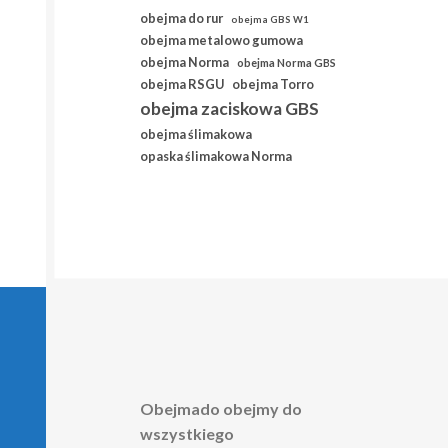
obejma do rur
obejma GBS W1
obejma metalowo gumowa
obejma Norma
obejma Norma GBS
obejma RSGU
obejma Torro
obejma zaciskowa GBS
obejma ślimakowa
opaska ślimakowa Norma
Obejmado obejmy do
wszystkiego