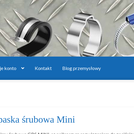
e konto
Kontakt
Blog przemysłowy
oszyk
Lista produktów
Moje konto
Polityka prywatności
Regulam
pytanie
Zwroty i reklamacje
aska śrubowa Mini