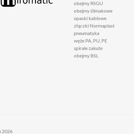
obejmy RSGU
obejmy ślimakowe
opaski kablowe
złączki Normaplast
pneumatyka
węże PA, PU, PE
spirale zakute
obejmy BSL
h 2026