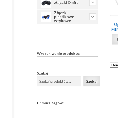
złączki Dmfit
Złączki
plastikowe
wtykowe
O
MI
Wyszukiwanie produktu:
Szukaj
Szukaj
Chmura tagów: