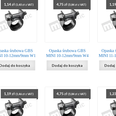
1,14
zł
4,75
zł
1,1
(
1,40
zł
z VAT)
(
5,84
zł
z VAT)
paska śrubowa GBS
Opaska śrubowa GBS
Opaska 
NI 10-12mm/9mm W1
MINI 10-12mm/9mm W4
MINI 11
Dodaj do koszyka
Dodaj do koszyka
Dodaj 
1,19
zł
4,75
zł
1,2
(
1,46
zł
z VAT)
(
5,84
zł
z VAT)