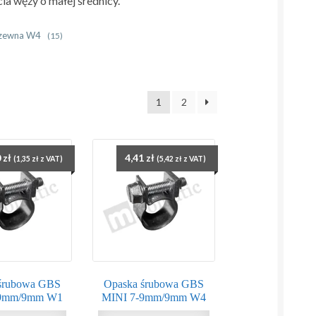
a węży o małej średnicy.
rdzewna W4
(15)
1
2
0
zł
4,41
zł
(
1,35
zł
z VAT)
(
5,42
zł
z VAT)
śrubowa GBS
Opaska śrubowa GBS
-9mm/9mm W1
MINI 7-9mm/9mm W4