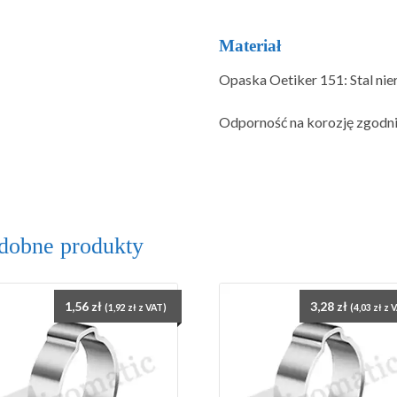
Materiał
Opaska Oetiker 151: Stal n
Odporność na korozję zgodni
dobne produkty
1,56
zł
3,28
zł
(
1,92
zł
z VAT)
(
4,03
zł
z 