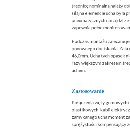
średnicę nominalną należy do
siłą na elemencie ucha była 
pneumatycznych narzędzi ze
zapewnia pełne monitorowan
Podczas montażu zalecane jes
ponownego dociskania. Zakr
46,0mm. Ucha tych opasek nie
razy większym zakresem śre
uchem.
Zastosowanie
Połączenia węży gumowych nis
plastikowych, kabli elektrycz
zamykanego ucha moment zaci
sprężystości kompensujący zm