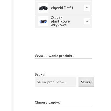
złączki Dmfit
Złączki
plastikowe
wtykowe
Wyszukiwanie produktu:
Szukaj
Szukaj
Chmura tagów: