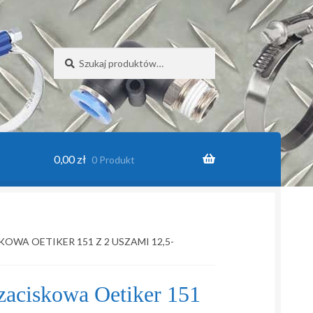
Szukaj:
Szukaj
0,00
zł
0 Produkt
in
OWA OETIKER 151 Z 2 USZAMI 12,5-
zaciskowa Oetiker 151