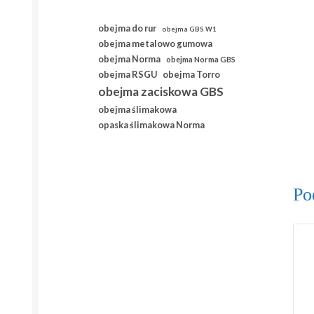
obejma do rur
obejma GBS W1
obejma metalowo gumowa
obejma Norma
obejma Norma GBS
obejma RSGU
obejma Torro
obejma zaciskowa GBS
obejma ślimakowa
opaska ślimakowa Norma
Po