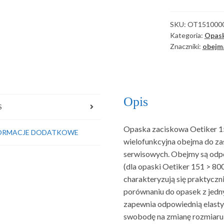
z
2
SKU:
OT151000
uszami
Kategoria:
Opask
12,5-
Znaczniki:
obejm
15,0/7,5mm
Opis
S
Opaska zaciskowa Oetiker 15
ORMACJE DODATKOWE
wielofunkcyjna obejma do z
serwisowych. Obejmy są odp
(dla opaski Oetiker 151 > 800
charakteryzują się praktycz
porównaniu do opasek z jed
zapewnia odpowiednią elasty
swobodę na zmianę rozmiaru