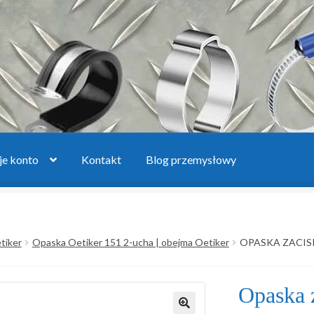
e konto
Kontakt
Blog przemysłowy
oszyk
Lista produktów
Moje konto
Polityka prywatności
Regulam
tiker
Opaska Oetiker 151 2-ucha | obejma Oetiker
OPASKA ZACISK
pytanie
Zwroty i reklamacje
Opaska 