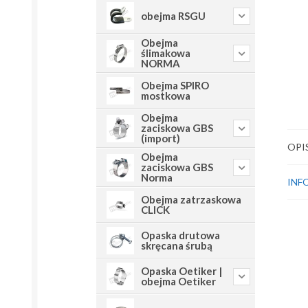
obejma RSGU
Obejma
ślimakowa
NORMA
Obejma SPIRO
mostkowa
Obejma
zaciskowa GBS
(import)
OPI
Obejma
zaciskowa GBS
Norma
INF
Obejma zatrzaskowa
CLICK
Opaska drutowa
skręcana śrubą
Opaska Oetiker |
obejma Oetiker