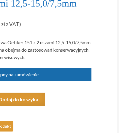
ami 12,5-15,0/7,5mm
6
zł
z VAT)
wa Oetiker 151 z 2 uszami 12,5-15,0/7,5mm
jna obejma do zastosowań konserwacyjnych,
serwisowych.
ępny na zamówienie
Dodaj do koszyka