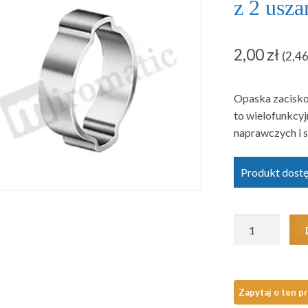
z 2 usz
2,00
zł
(
2,4
Opaska zacisko
to wielofunkcy
naprawczych i 
Produkt dost
ilość
Opaska
zaciskowa
Oetiker
151