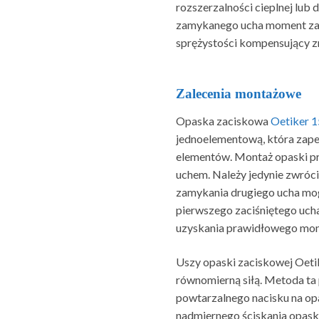
rozszerzalności cieplnej lub 
zamykanego ucha moment zaci
sprężystości kompensujący zm
Zalecenia montażowe
Opaska zaciskowa
Oetiker 
jednoelementową, która zape
elementów. Montaż opaski pr
uchem. Należy jedynie zwrócić
zamykania drugiego ucha m
pierwszego zaciśniętego ucha
uzyskania prawidłowego mont
Uszy opaski zaciskowej Oeti
równomierną siłą. Metoda ta 
powtarzalnego nacisku na op
nadmiernego ściskania opask