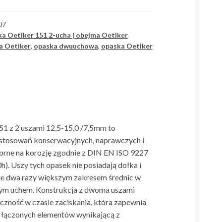
07
a Oetiker 151 2-ucha | obejma Oetiker
a Oetiker
,
opaska dwuuchowa
,
opaska Oetiker
1 z 2 uszami 12,5-15,0 /7,5mm to
astosowań konserwacyjnych, naprawczych i
orne na korozję zgodnie z DIN EN ISO 9227
h). Uszy tych opasek nie posiadają dołka i
nie dwa razy większym zakresem średnic w
nym uchem. Konstrukcja z dwoma uszami
czność w czasie zaciskania, która zapewnia
 łączonych elementów wynikającą z