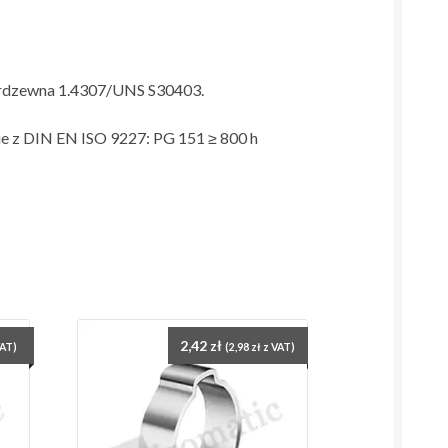
ierdzewna 1.4307/UNS S30403.
e z DIN EN ISO 9227: PG 151 ≥ 800 h
2,42
zł
VAT)
(
2,98
zł
z VAT)