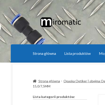
Przejdź
Przejdź
do
do
nawigacji
treści
Strona główna
Lista produktów
Moj
Strona główna
Blog przemysłowy
Kontakt
K
Strona główna
Opaska Oetiker | obejma Oe
Sposoby płatności i dostawy
Zamówienie
Za
15,0/7,5MM
Lista kategorii produktów: