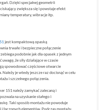
drgań. Dzięki specjalnej geometrii
skający zwiększa się i powstaje efekt
iany temperatury, wibracje itp.
151
jest kompaktową opaską
wnia trwałe i bezpieczne połączenie
zebiega podobnie jak dla opasek z jednym
 uwagę, że siły działające w czasie
ogą spowodować częściowe otwarcie
. Należy je wtedy jeszcze raz docisnąć w celu
ażu i szczelnego połączenia.
ker 151 należy zamykać zalecaną i
pozwala na uzyskanie stałego i
askę. Taki sposób montażu nie powoduje
i i łączonych elementów. Podczas montażu