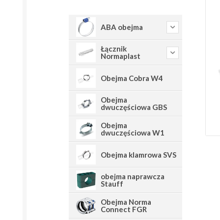
ABA obejma
Łącznik
Normaplast
Obejma Cobra W4
Obejma
dwuczęściowa GBS
Obejma
dwuczęściowa W1
Obejma klamrowa SVS
obejma naprawcza
Stauff
Obejma Norma
Connect FGR