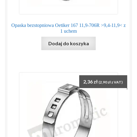
Opaska bezstopniowa Oetiker 167 11,9-706R >9,4-11,9< z
1 uchem
Dodaj do koszyka
2,36
zł
(
2,90
zł
z VAT)