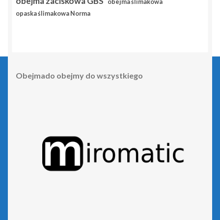
obejma zaciskowa GBS
obejma ślimakowa
opaska ślimakowa Norma
Obejmado obejmy do wszystkiego