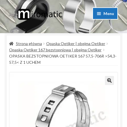
Przejdź
Przejdź
Menu
do
do
nawigacji
treści
Strona główna
Strona główna
Opaska Oetiker | obejma Oetiker
Blog przemysłowy
Opaska Oetiker 167 bezstopniowa | obejma Oetiker
OPASKA BEZSTOPNIOWA OETIKER 167 57,5-706R >54,3-
Kontakt
57,5< Z 1 UCHEM
Koszyk
Lista produktów
Moje konto
Polityka prywatności