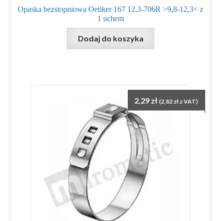
Opaska bezstopniowa Oetiker 167 12,3-706R >9,8-12,3< z
1 uchem
Dodaj do koszyka
2,29
zł
(
2,82
zł
z VAT)