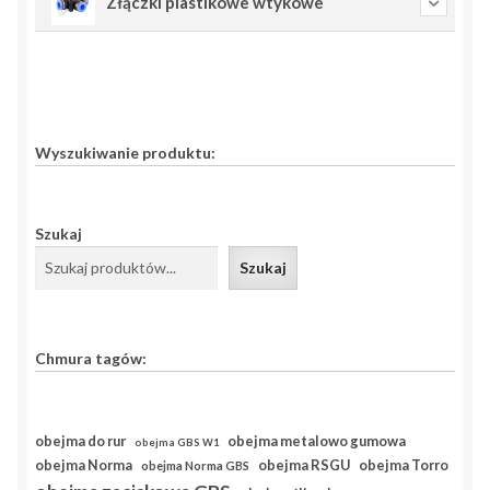
Złączki plastikowe wtykowe
Wyszukiwanie produktu:
Szukaj
Szukaj
Chmura tagów:
obejma do rur
obejma metalowo gumowa
obejma GBS W1
obejma RSGU
obejma Norma
obejma Torro
obejma Norma GBS