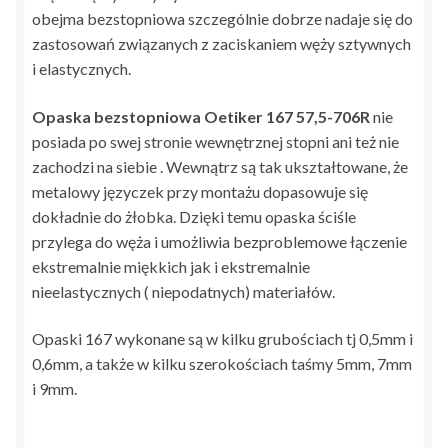
obejma bezstopniowa szczególnie dobrze nadaje się do
zastosowań związanych z zaciskaniem węży sztywnych
i elastycznych.
Opaska bezstopniowa Oetiker 167 57,5-706R
nie
posiada po swej stronie wewnętrznej stopni ani też nie
zachodzi na siebie . Wewnątrz są tak ukształtowane, że
metalowy języczek przy montażu dopasowuje się
dokładnie do żłobka. Dzięki temu opaska ściśle
przylega do węża i umożliwia bezproblemowe łączenie
ekstremalnie miękkich jak i ekstremalnie
nieelastycznych ( niepodatnych) materiałów.
Opaski 167 wykonane są w kilku grubościach tj 0,5mm i
0,6mm, a także w kilku szerokościach taśmy 5mm, 7mm
i 9mm.