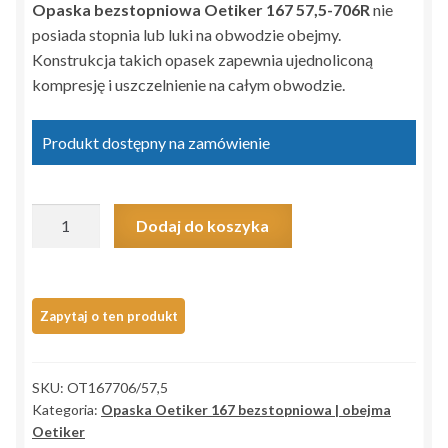
Opaska bezstopniowa Oetiker 167 57,5-706R
nie
posiada stopnia lub luki na obwodzie obejmy.
Konstrukcja takich opasek zapewnia ujednoliconą
kompresję i uszczelnienie na całym obwodzie.
Produkt dostępny na zamówienie
ilość
Dodaj do koszyka
Opaska
bezstopniowa
Oetiker
167
57,5-
706R
SKU:
OT167706/57,5
>54,3-
Kategoria:
Opaska Oetiker 167 bezstopniowa | obejma
57,5<
Oetiker
z