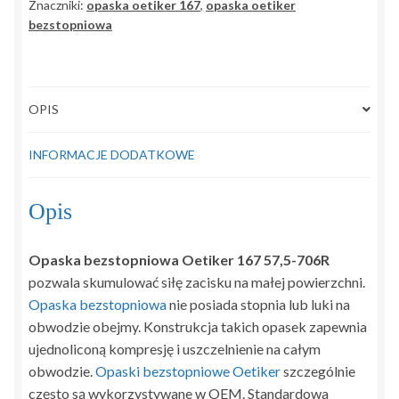
Znaczniki:
opaska oetiker 167
,
opaska oetiker
1
bezstopniowa
uchem
OPIS
INFORMACJE DODATKOWE
Opis
Opaska bezstopniowa Oetiker 167 57,5-706R
pozwala skumulować siłę zacisku na małej powierzchni.
Opaska bezstopniowa
nie posiada stopnia lub luki na
obwodzie obejmy. Konstrukcja takich opasek zapewnia
ujednoliconą kompresję i uszczelnienie na całym
obwodzie.
Opaski bezstopniowe Oetiker
szczególnie
często są wykorzystywane w OEM. Standardowa