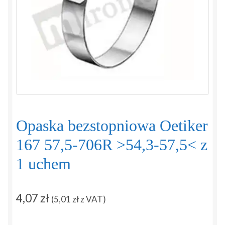
Regulamin
Sposoby płatności i dostawy
Zamówienie
Zapytanie
Zwroty i reklamacje
Opaska bezstopniowa Oetiker
167 57,5-706R >54,3-57,5< z
1 uchem
4,07
zł
(
5,01
zł
z VAT)