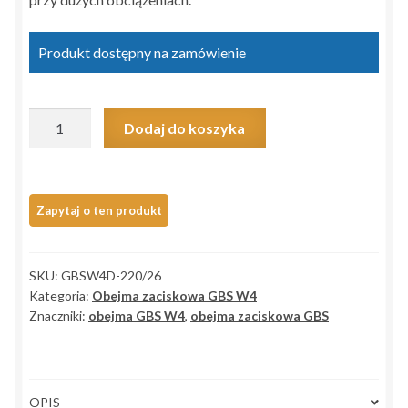
Produkt dostępny na zamówienie
ilość
Dodaj do koszyka
Obejma
zaciskowa
GBS
W4
220mm/26mm
>214-
SKU:
GBSW4D-220/26
226<
Kategoria:
Obejma zaciskowa GBS W4
Znaczniki:
obejma GBS W4
,
obejma zaciskowa GBS
OPIS