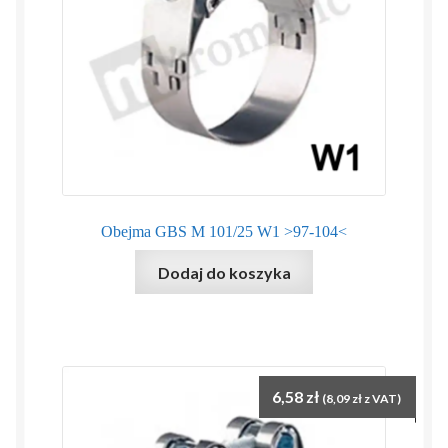
Obejma GBS M 101/25 W1 >97-104<
Dodaj do koszyka
6,58
zł
(
8,09
zł
z VAT)