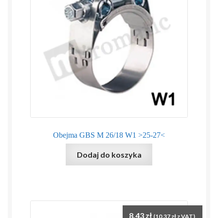
Obejma GBS M 26/18 W1 >25-27<
Dodaj do koszyka
8,43
zł
(
10,37
zł
z VAT)