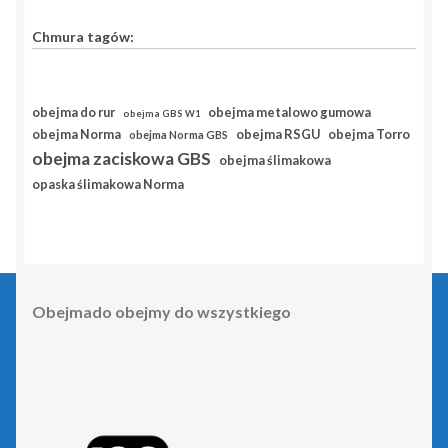
Chmura tagów:
obejma do rur
obejma metalowo gumowa
obejma GBS W1
obejma RSGU
obejma Norma
obejma Torro
obejma Norma GBS
obejma zaciskowa GBS
obejma ślimakowa
opaska ślimakowa Norma
Obejmado obejmy do wszystkiego