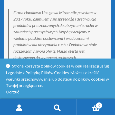
Firma Handlowo Usługowa Miromatic powstała w
2017 roku. Zajmujemy się sprzedażą i dystrybucją
produktów przeznaczonych do utrzymania ruchu w
zakładach przemysłowych. Współpracujemy z
wieloma polskimi dostawcami i producentami
produktów dla utrzymania ruchu. Dodatkowo stale
rozszerzamy swoja ofertę. Nasza oferta jest
dostosowana do wymagań rynkowych.
Strona korzysta z plików cookies w celu realizacji usług
i zgodnie z Polityką Plików Cookies. Możesz określić
warunki przechowywania lub dostępu do plików cookies w
Twojej przeglądarce.
© Obejmado - obejmy do połączeń rurowych 2026
Odrzuć
Polityka prywatności
Stworzone z WooCommerce
.
0
Szukaj:
Szukaj