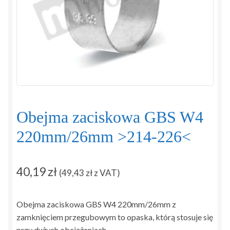
Regulamin
Sposoby płatności i dostawy
Zamówienie
Zapytanie
Obejma zaciskowa GBS W4
Zwroty i reklamacje
220mm/26mm >214-226<
40,19
zł
(
49,43
zł
z VAT)
Obejma zaciskowa GBS W4 220mm/26mm z
zamknięciem przegubowym to opaska, którą stosuje się
przy dużych obciążeniach.