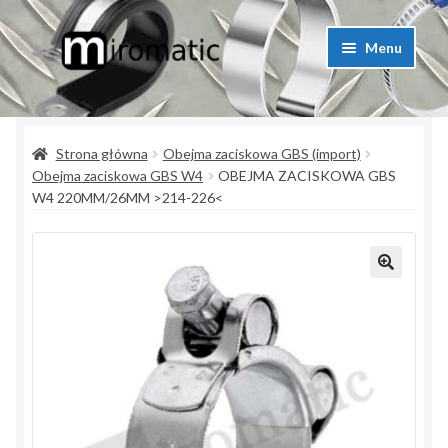
Przejdź
Przejdź
Menu
do
do
nawigacji
treści
Strona główna
Strona główna
Obejma zaciskowa GBS (import)
Blog przemysłowy
Obejma zaciskowa GBS W4
OBEJMA ZACISKOWA GBS
W4 220MM/26MM >214-226<
Kontakt
Koszyk
Lista produktów
Moje konto
Polityka prywatności