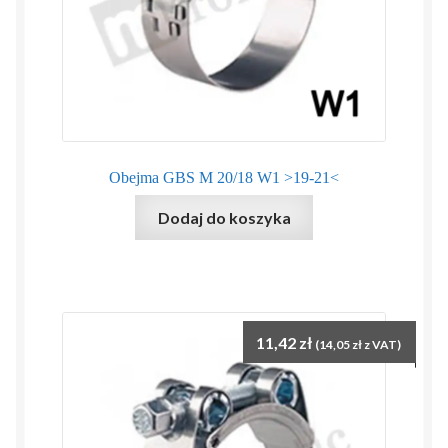
Obejma GBS M 20/18 W1 >19-21<
Dodaj do koszyka
11,42
zł
(
14,05
zł
z VAT)