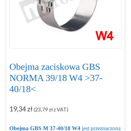
Regulamin
Sposoby płatności i dostawy
Zamówienie
Zapytanie
Obejma zaciskowa GBS
Zwroty i reklamacje
NORMA 39/18 W4 >37-
40/18<
19,34
zł
(
23,79
zł
z VAT)
Obejma GBS M 37-40/18 W4
jest przeznaczona