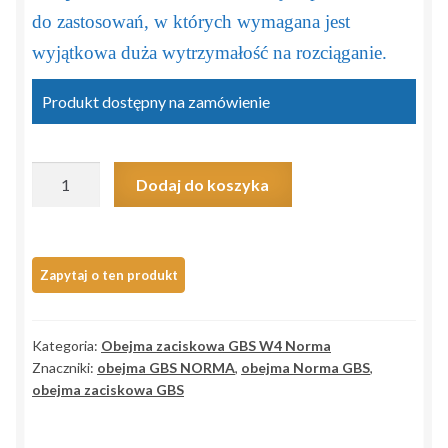
do zastosowań, w których wymagana jest
wyjątkowa duża wytrzymałość na rozciąganie.
Produkt dostępny na zamówienie
ilość
Dodaj do koszyka
Obejma
zaciskowa
GBS
NORMA
39/18
W4
Kategoria:
Obejma zaciskowa GBS W4 Norma
>37-
Znaczniki:
obejma GBS NORMA
,
obejma Norma GBS
,
40/18
obejma zaciskowa GBS