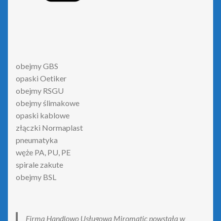
obejmy GBS
opaski Oetiker
obejmy RSGU
obejmy ślimakowe
opaski kablowe
złączki Normaplast
pneumatyka
węże PA, PU, PE
spirale zakute
obejmy BSL
Firma Handlowo Usługowa Miromatic powstała w