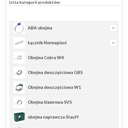
Lista kategorii produktów:
ABA obejma
Łącznik Normaplast
Obejma Cobra W4
Obejma dwuczęściowa GBS
Obejma dwuczęściowa W1
Obejma klamrowa SVS
obejma naprawcza Stauff