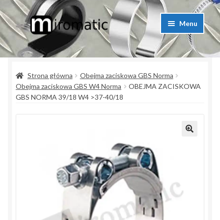
Przejdź
Przejdź
Menu
do
do
nawigacji
treści
Strona główna
Strona główna
Obejma zaciskowa GBS Norma
Blog przemysłowy
Obejma zaciskowa GBS W4 Norma
OBEJMA ZACISKOWA
GBS NORMA 39/18 W4 >37-40/18
Kontakt
Koszyk
Lista produktów
Moje konto
Polityka prywatności