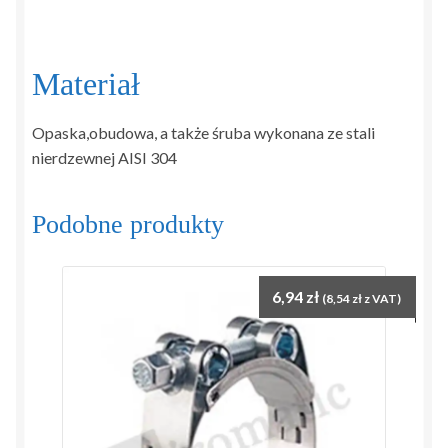
Materiał
Opaska,obudowa, a także śruba wykonana ze stali
nierdzewnej AISI 304
Podobne produkty
6,94
zł
(
8,54
zł
z VAT)