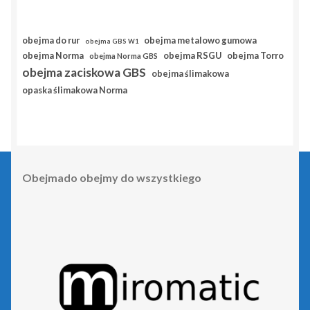
obejma do rur
obejma metalowo gumowa
obejma GBS W1
obejma RSGU
obejma Norma
obejma Torro
obejma Norma GBS
obejma zaciskowa GBS
obejma ślimakowa
opaska ślimakowa Norma
Obejmado obejmy do wszystkiego