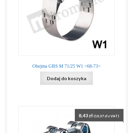
Obejma GBS M 71/25 W1 >68-73<
Dodaj do koszyka
8,43
zł
(
10,37
zł
z VAT)