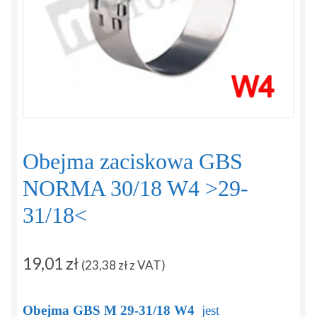
Regulamin
Sposoby płatności i dostawy
Zamówienie
Zapytanie
Obejma zaciskowa GBS
Zwroty i reklamacje
NORMA 30/18 W4 >29-
31/18<
19,01
zł
(
23,38
zł
z VAT)
Obejma GBS M 29-31/18 W4
jest