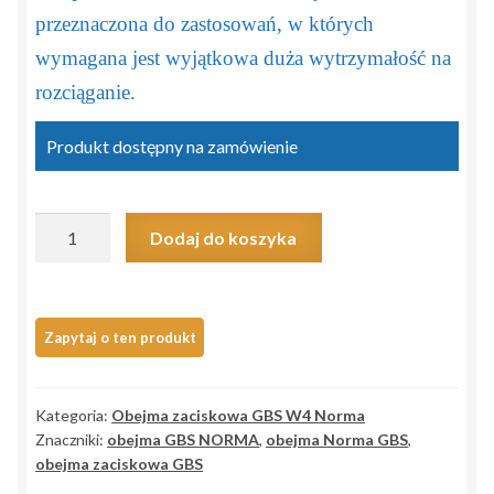
przeznaczona do zastosowań, w których
wymagana jest wyjątkowa duża wytrzymałość na
rozciąganie.
Produkt dostępny na zamówienie
ilość
Dodaj do koszyka
Obejma
zaciskowa
GBS
NORMA
30/18
W4
Kategoria:
Obejma zaciskowa GBS W4 Norma
>29-
Znaczniki:
obejma GBS NORMA
,
obejma Norma GBS
,
31/18<
obejma zaciskowa GBS