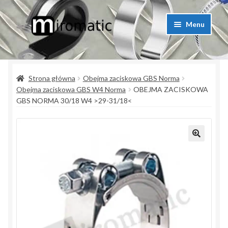
Przejdź
Przejdź
Menu
do
do
nawigacji
treści
Strona główna
Strona główna
Obejma zaciskowa GBS Norma
Blog przemysłowy
Obejma zaciskowa GBS W4 Norma
OBEJMA ZACISKOWA
GBS NORMA 30/18 W4 >29-31/18<
Kontakt
Koszyk
Lista produktów
Moje konto
Polityka prywatności