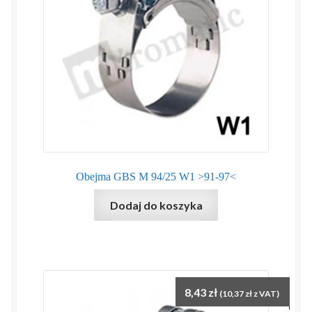
Obejma GBS M 94/25 W1 >91-97<
Dodaj do koszyka
8,43
zł
(
10,37
zł
z VAT)