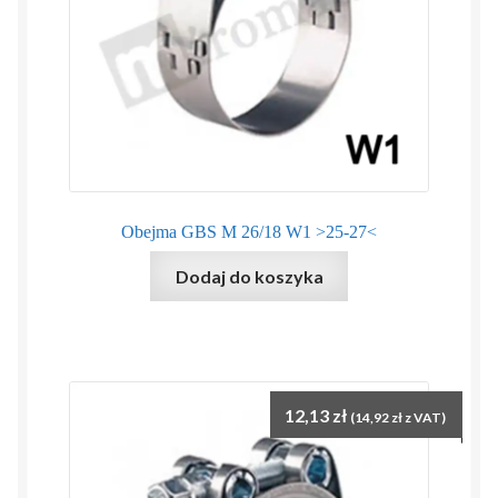
Obejma GBS M 26/18 W1 >25-27<
Dodaj do koszyka
12,13
zł
(
14,92
zł
z VAT)