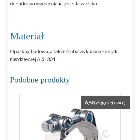
dodatkowo wzmacniana jest siła zacisku.
Materiał
Opaska,obudowa, a także śruba wykonana ze stali
nierdzewnej AISI 304
Podobne produkty
6,58
zł
(
8,09
zł
z VAT)