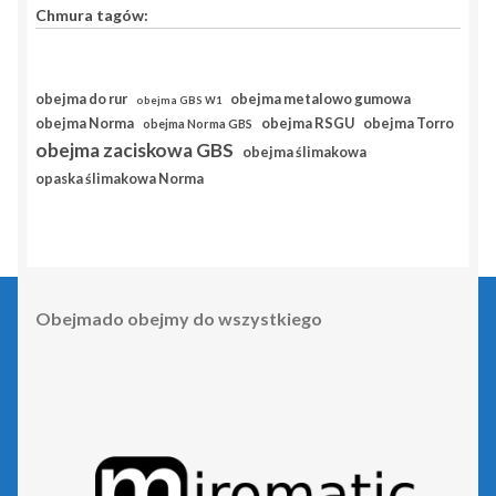
Chmura tagów:
obejma do rur
obejma metalowo gumowa
obejma GBS W1
obejma RSGU
obejma Norma
obejma Torro
obejma Norma GBS
obejma zaciskowa GBS
obejma ślimakowa
opaska ślimakowa Norma
Obejmado obejmy do wszystkiego