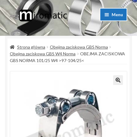
Przejdź
Przejdź
Menu
do
do
nawigacji
treści
Strona główna
Strona główna
Obejma zaciskowa GBS Norma
Blog przemysłowy
Obejma zaciskowa GBS W4 Norma
OBEJMA ZACISKOWA
GBS NORMA 101/25 W4 >97-104/25<
Kontakt
Koszyk
Lista produktów
Moje konto
Polityka prywatności