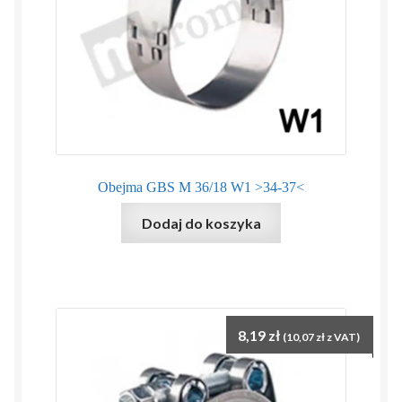
Obejma GBS M 36/18 W1 >34-37<
Dodaj do koszyka
8,19
zł
(
10,07
zł
z VAT)