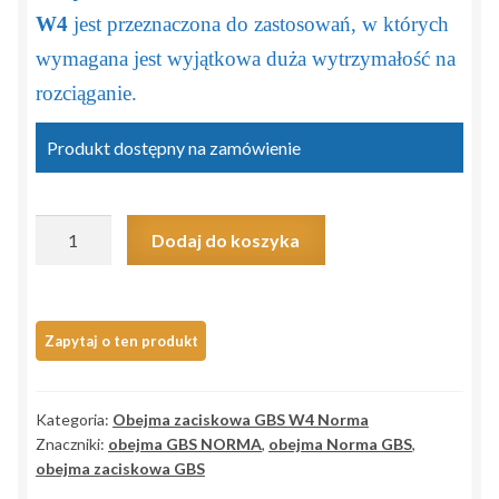
W4
jest przeznaczona do zastosowań, w których
wymagana jest wyjątkowa duża wytrzymałość na
rozciąganie.
Produkt dostępny na zamówienie
ilość
Dodaj do koszyka
Obejma
zaciskowa
GBS
NORMA
101/25
W4
Kategoria:
Obejma zaciskowa GBS W4 Norma
>97-
Znaczniki:
obejma GBS NORMA
,
obejma Norma GBS
,
104/25<
obejma zaciskowa GBS