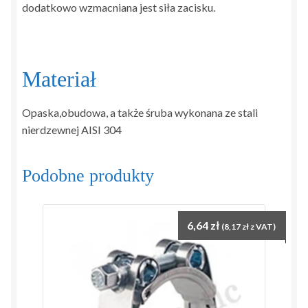
dodatkowo wzmacniana jest siła zacisku.
Materiał
Opaska,obudowa, a także śruba wykonana ze stali
nierdzewnej AISI 304
Podobne produkty
6,64
zł
(
8,17
zł
z VAT)