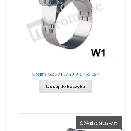
Obejma GBS M 57/20 W1 >55-59<
Dodaj do koszyka
6,94
zł
(
8,54
zł
z VAT)