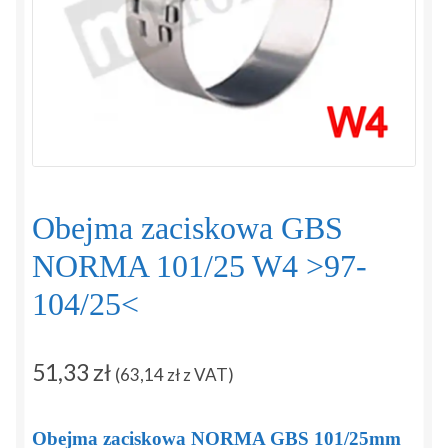
Regulamin
Sposoby płatności i dostawy
Zamówienie
Zapytanie
Obejma zaciskowa GBS
Zwroty i reklamacje
NORMA 101/25 W4 >97-
104/25<
51,33
zł
(
63,14
zł
z VAT)
Obejma zaciskowa NORMA GBS 101/25mm