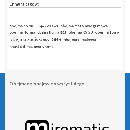
Chmura tagów:
obejma do rur
obejma metalowo gumowa
obejma GBS W1
obejma RSGU
obejma Norma
obejma Torro
obejma Norma GBS
obejma zaciskowa GBS
obejma ślimakowa
opaska ślimakowa Norma
Obejmado obejmy do wszystkiego