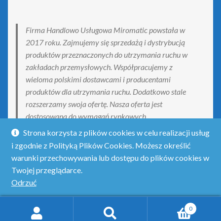
Firma Handlowo Usługowa Miromatic powstała w
2017 roku. Zajmujemy się sprzedażą i dystrybucją
produktów przeznaczonych do utrzymania ruchu w
zakładach przemysłowych. Współpracujemy z
wieloma polskimi dostawcami i producentami
produktów dla utrzymania ruchu. Dodatkowo stale
rozszerzamy swoja ofertę. Nasza oferta jest
dostosowana do wymagań rynkowych.
Strona korzysta z plików cookies w celu realizacji usług
i zgodnie z Polityką Plików Cookies. Możesz określić
warunki przechowywania lub dostępu do plików cookies w
Twojej przeglądarce.
© Obejmado - obejmy do połączeń rurowych 2026
Odrzuć
Polityka prywatności
Stworzone z WooCommerce
.
0
Szukaj:
Szukaj