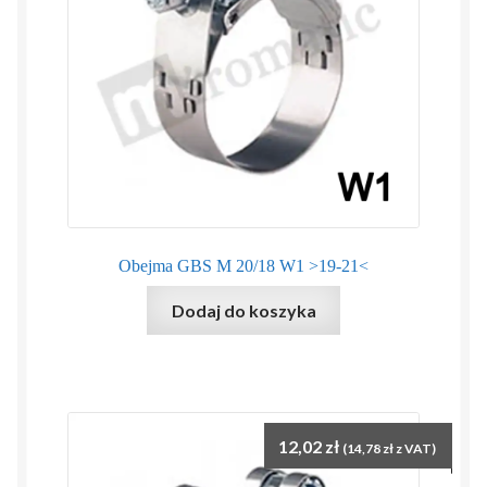
Obejma GBS M 20/18 W1 >19-21<
Dodaj do koszyka
12,02
zł
(
14,78
zł
z VAT)