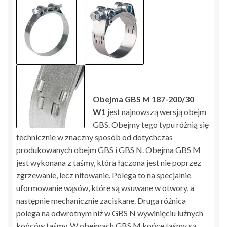
Obejma GBS M 187-200/30
W1
jest najnowszą wersją obejm
GBS. Obejmy tego typu różnią się
technicznie w znaczny sposób od dotychczas
produkowanych obejm GBS i GBS N. Obejma GBS M
jest wykonana z taśmy, która łączona jest nie poprzez
zgrzewanie, lecz nitowanie. Polega to na specjalnie
uformowanie wąsów, które są wsuwane w otwory, a
następnie mechanicznie zaciskane. Druga różnica
polega na odwrotnym niż w GBS N wywinięciu luźnych
końców taśmy. W obejmach GBS M końce taśmy są