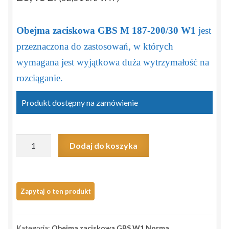
Obejma zaciskowa GBS M 187-200/30 W1
jest
przeznaczona do zastosowań, w których
wymagana jest wyjątkowa duża wytrzymałość na
rozciąganie.
Produkt dostępny na zamówienie
ilość
Dodaj do koszyka
Obejma
GBS
M
194/30
W1
>187-
Kategoria:
Obejma zaciskowa GBS W1 Norma