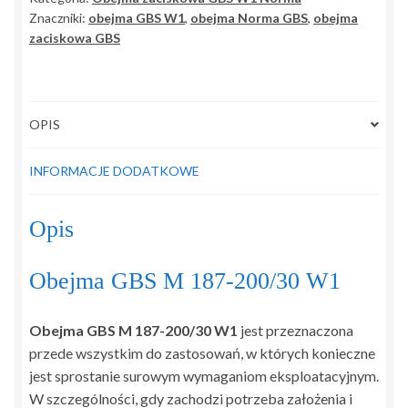
200<
Znaczniki:
obejma GBS W1
,
obejma Norma GBS
,
obejma
zaciskowa GBS
OPIS
INFORMACJE DODATKOWE
Opis
Obejma GBS M 187-200/30 W1
Obejma GBS M 187-200/30 W1
jest przeznaczona
przede wszystkim do zastosowań, w których konieczne
jest sprostanie surowym wymaganiom eksploatacyjnym.
W szczególności, gdy zachodzi potrzeba założenia i