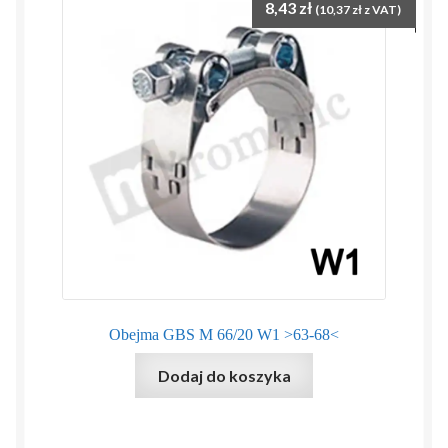
8,43
zł
(
10,37
zł
z VAT)
Obejma GBS M 66/20 W1 >63-68<
Dodaj do koszyka