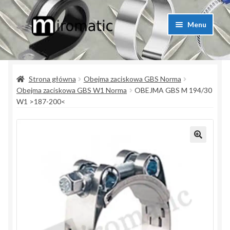
Przejdź
Przejdź
Menu
do
do
nawigacji
treści
Strona główna
Strona główna
Obejma zaciskowa GBS Norma
Blog przemysłowy
Obejma zaciskowa GBS W1 Norma
OBEJMA GBS M 194/30
W1 >187-200<
Kontakt
Koszyk
Lista produktów
Moje konto
Polityka prywatności