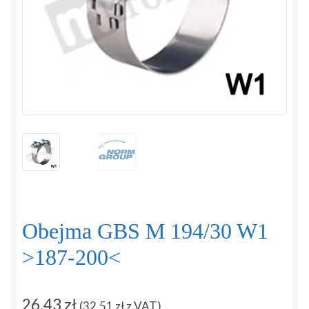
Regulamin
Sposoby płatności i dostawy
Zamówienie
Zapytanie
Zwroty i reklamacje
Obejma GBS M 194/30 W1
>187-200<
26,43
zł
(
32,51
zł
z VAT)