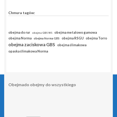
Chmura tagów:
obejma do rur
obejma metalowo gumowa
obejma GBS W1
obejma RSGU
obejma Norma
obejma Torro
obejma Norma GBS
obejma zaciskowa GBS
obejma ślimakowa
opaska ślimakowa Norma
Obejmado obejmy do wszystkiego