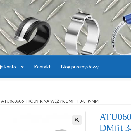
e konto
Kontakt
Blog przemysłowy
oszyk
Lista produktów
Moje konto
Polityka prywatności
Regulam
ATU060606 TRÓJNIK NA WĘŻYK DMFIT 3/8″ (9MM)
pytanie
Zwroty i reklamacje
ATU0606
DMfit 3