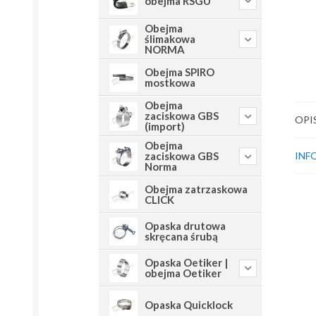
obejma RSGU
Obejma
ślimakowa
NORMA
Obejma SPIRO
mostkowa
Obejma
zaciskowa GBS
OPI
(import)
Obejma
INF
zaciskowa GBS
Norma
Obejma zatrzaskowa
CLICK
Opaska drutowa
skręcana śrubą
Opaska Oetiker |
obejma Oetiker
Opaska Quicklock