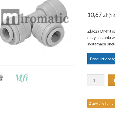
10,67
zł
(
13
Złącza DMfit 
oczyszczaniu w
systemach pne
Produkt dost
ilość
ATU060606
trójnik
na
wężyk
DMfit