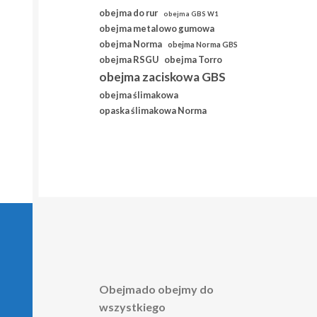
obejma do rur
obejma GBS W1
obejma metalowo gumowa
obejma Norma
obejma Norma GBS
obejma RSGU
obejma Torro
obejma zaciskowa GBS
obejma ślimakowa
opaska ślimakowa Norma
Obejmado obejmy do
wszystkiego