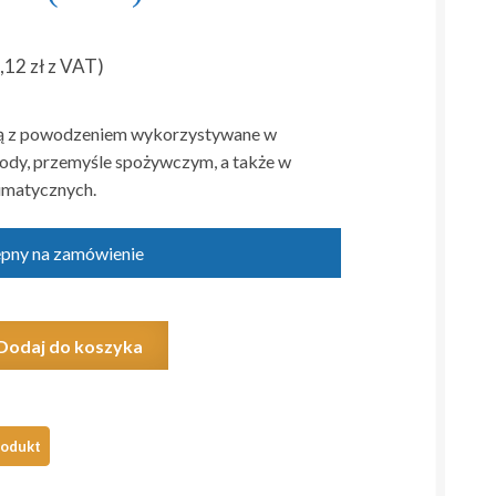
,12
zł
z VAT)
są z powodzeniem wykorzystywane w
ody, przemyśle spożywczym, a także w
umatycznych.
ępny na zamówienie
Dodaj do koszyka