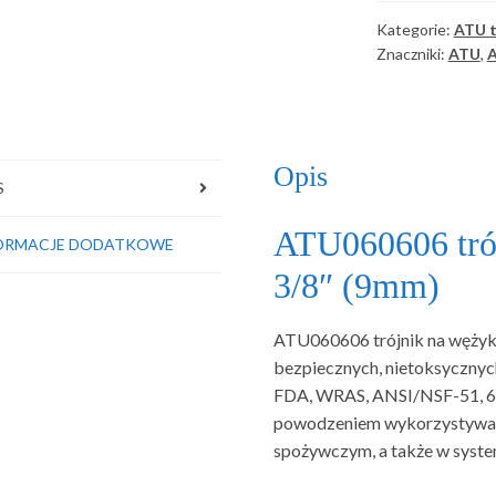
3/8"
Kategorie:
ATU t
(9mm)
Znaczniki:
ATU
,
A
Opis
S
ATU060606 tró
ORMACJE DODATKOWE
3/8″ (9mm)
ATU060606 trójnik na wężyk
bezpiecznych, nietoksycznyc
FDA, WRAS, ANSI/NSF-51, 61
powodzeniem wykorzystywan
spożywczym, a także w syst