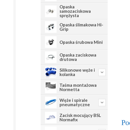
Opaska
samozaciskowa
sprężysta
Opaska ślimakowa Hi-
Grip
Opaska śrubowa Mini
Opaska zaciskowa
drutowa
Silikonowe węże i
kolanka
Taśma montażowa
Normetta
Węże i spirale
pneumatyczne
Zacisk mocujący BSL
Normafix
Po