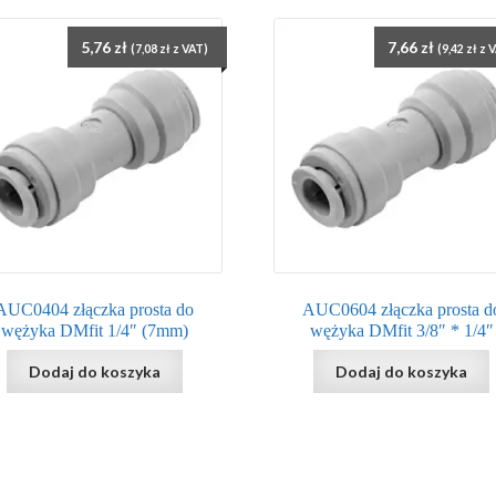
5,76
zł
7,66
zł
(
7,08
zł
z VAT)
(
9,42
zł
z 
AUC0404 złączka prosta do
AUC0604 złączka prosta d
wężyka DMfit 1/4″ (7mm)
wężyka DMfit 3/8″ * 1/4″
Dodaj do koszyka
Dodaj do koszyka