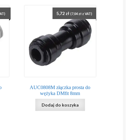
5,72
zł
VAT)
(
7,04
zł
z VAT)
o
AUC0808M złączka prosta do
wężyka DMfit 8mm
Dodaj do koszyka