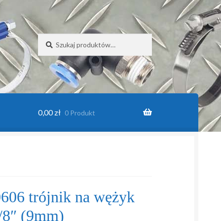
Szukaj:
Szukaj
0,00
zł
0 Produkt
in
06 trójnik na wężyk
/8″ (9mm)