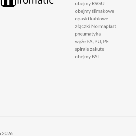
obejmy RSGU
obejmy ślimakowe
opaski kablowe
złączki Normaplast
pneumatyka
węże PA, PU, PE
spirale zakute
obejmy BSL
h 2026