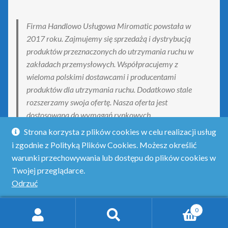
Firma Handlowo Usługowa Miromatic powstała w
2017 roku. Zajmujemy się sprzedażą i dystrybucją
produktów przeznaczonych do utrzymania ruchu w
zakładach przemysłowych. Współpracujemy z
wieloma polskimi dostawcami i producentami
produktów dla utrzymania ruchu. Dodatkowo stale
rozszerzamy swoja ofertę. Nasza oferta jest
dostosowana do wymagań rynkowych.
Strona korzysta z plików cookies w celu realizacji usług
i zgodnie z Polityką Plików Cookies. Możesz określić
warunki przechowywania lub dostępu do plików cookies w
Twojej przeglądarce.
© Obejmado - obejmy do połączeń rurowych 2026
Odrzuć
Polityka prywatności
Stworzone z WooCommerce
.
0
Szukaj:
Szukaj