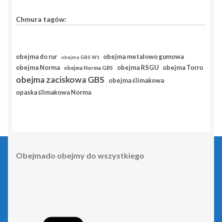
Chmura tagów:
obejma do rur
obejma metalowo gumowa
obejma GBS W1
obejma RSGU
obejma Norma
obejma Torro
obejma Norma GBS
obejma zaciskowa GBS
obejma ślimakowa
opaska ślimakowa Norma
Obejmado obejmy do wszystkiego