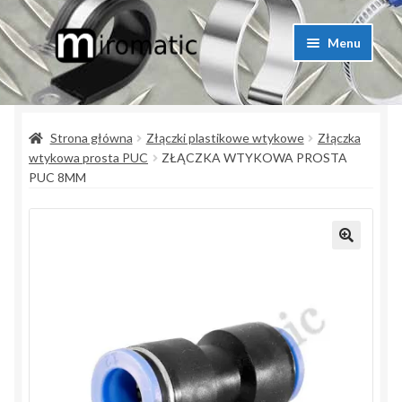
Przejdź
Przejdź
Menu
do
do
nawigacji
treści
Strona główna
Strona główna
Złączki plastikowe wtykowe
Złączka
Blog przemysłowy
wtykowa prosta PUC
ZŁĄCZKA WTYKOWA PROSTA
PUC 8MM
Kontakt
Koszyk
Lista produktów
Moje konto
Polityka prywatności