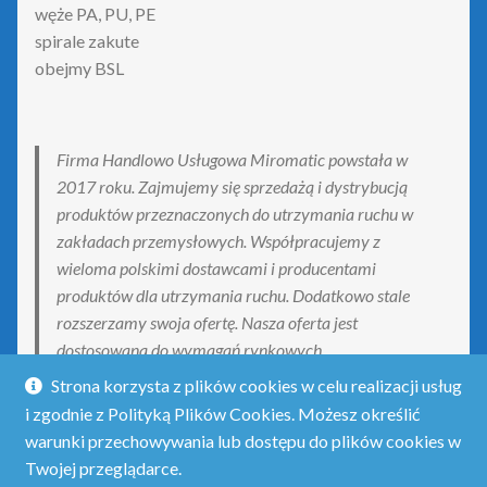
węże PA, PU, PE
spirale zakute
obejmy BSL
Firma Handlowo Usługowa Miromatic powstała w
2017 roku. Zajmujemy się sprzedażą i dystrybucją
produktów przeznaczonych do utrzymania ruchu w
zakładach przemysłowych. Współpracujemy z
wieloma polskimi dostawcami i producentami
produktów dla utrzymania ruchu. Dodatkowo stale
rozszerzamy swoja ofertę. Nasza oferta jest
dostosowana do wymagań rynkowych.
Strona korzysta z plików cookies w celu realizacji usług
i zgodnie z Polityką Plików Cookies. Możesz określić
warunki przechowywania lub dostępu do plików cookies w
Twojej przeglądarce.
© Obejmado - obejmy do połączeń rurowych 2026