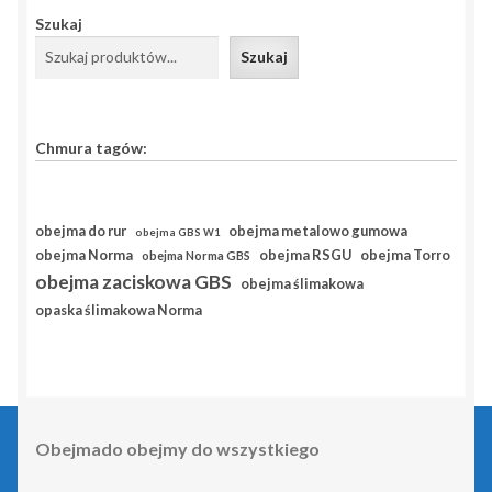
Szukaj
Szukaj
Chmura tagów:
obejma do rur
obejma metalowo gumowa
obejma GBS W1
obejma RSGU
obejma Norma
obejma Torro
obejma Norma GBS
obejma zaciskowa GBS
obejma ślimakowa
opaska ślimakowa Norma
Obejmado obejmy do wszystkiego