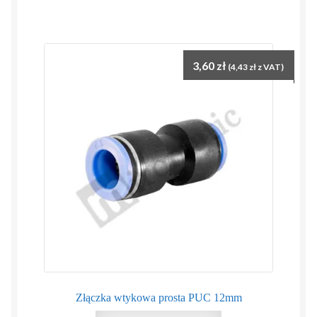
3,60
zł
(
4,43
zł
z VAT)
Złączka wtykowa prosta PUC 12mm