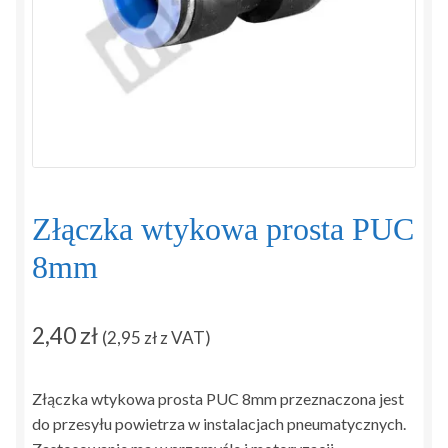
Regulamin
Sposoby płatności i dostawy
Zamówienie
Zapytanie
Złączka wtykowa prosta PUC
Zwroty i reklamacje
8mm
2,40
zł
(
2,95
zł
z VAT)
Złączka wtykowa prosta PUC 8mm przeznaczona jest
do przesyłu powietrza w instalacjach pneumatycznych.