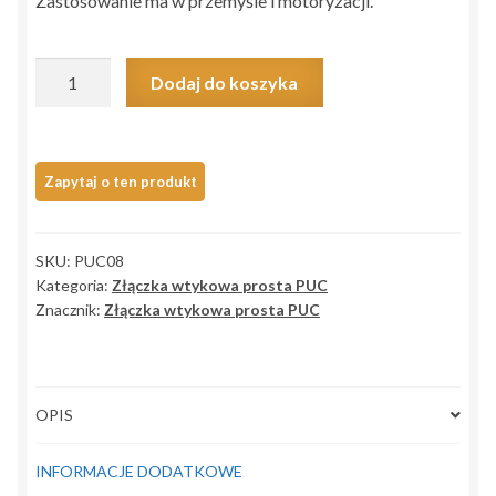
Zastosowanie ma w przemyśle i motoryzacji.
ilość
Dodaj do koszyka
Złączka
wtykowa
prosta
PUC
8mm
SKU:
PUC08
Kategoria:
Złączka wtykowa prosta PUC
Znacznik:
Złączka wtykowa prosta PUC
OPIS
INFORMACJE DODATKOWE