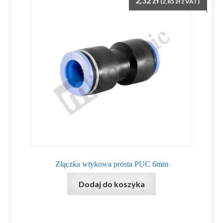
2,32
zł
(
2,85
zł
z VAT)
Złączka wtykowa prosta PUC 6mm
Dodaj do koszyka