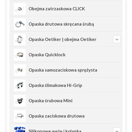
Obejma zatrzaskowa CLICK
Opaska drutowa skręcana śrubą
Opaska Oetiker | obejma Oetiker
Opaska Quicklock
Opaska samozaciskowa sprężysta
Opaska ślimakowa Hi-Grip
Opaska śrubowa Mini
Opaska zaciskowa drutowa
Silikonowe węże i kolanka