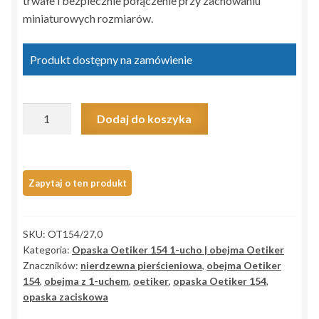
trwałe i bezpiecznie połączenie przy zachowaniu
miniaturowych rozmiarów.
Produkt dostępny na zamówienie
ilość
Dodaj do koszyka
Obejma
Oetiker
154
27,0
RER
z
SKU:
OT154/27,0
1-
Kategoria:
Opaska Oetiker 154 1-ucho | obejma Oetiker
uchem
Znaczników:
nierdzewna pierścieniowa
,
obejma Oetiker
23,3-
154
,
obejma z 1-uchem
,
oetiker
,
opaska Oetiker 154
,
26,3
opaska zaciskowa