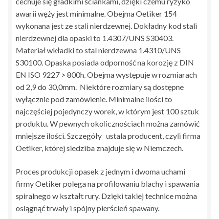
cechuje się gładkimi ściankami, dzięki czemu ryzyko
awarii węży jest minimalne. Obejma Oetiker 154
wykonana jest ze stali nierdzewnej. Dokładny kod stali
nierdzewnej dla opaski to 1.4307/UNS S30403.
Materiał wkładki to stal nierdzewna 1.4310/UNS
S30100. Opaska posiada odporność na korozję z DIN
EN ISO 9227 > 800h. Obejma występuje w rozmiarach
od 2,9 do 30,0mm. Niektóre rozmiary są dostępne
wyłącznie pod zamówienie. Minimalne ilości to
najczęściej pojedynczy worek, w którym jest 100 sztuk
produktu. W pewnych okolicznościach można zamówić
mniejsze ilości. Szczegóły ustala producent, czyli firma
Oetiker, której siedziba znajduje się w Niemczech.
Proces produkcji opasek z jednym i dwoma uchami
firmy Oetiker polega na profilowaniu blachy i spawania
spiralnego w kształt rury. Dzięki takiej technice można
osiągnąć trwały i spójny pierścień spawany.