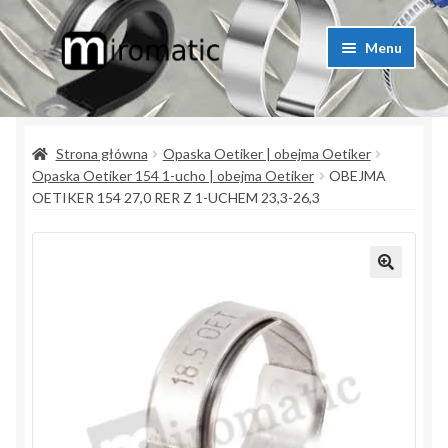
Przejdź
Przejdź
Menu
do
do
nawigacji
treści
Strona główna
Strona główna
Opaska Oetiker | obejma Oetiker
Blog przemysłowy
Opaska Oetiker 154 1-ucho | obejma Oetiker
OBEJMA
OETIKER 154 27,0 RER Z 1-UCHEM 23,3-26,3
Kontakt
Koszyk
Lista produktów
Moje konto
Polityka prywatności