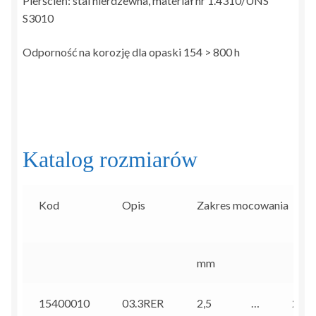
Pierścień: stal nierdzewna, materiał nr 1.4310/UNS
S3010
Odporność na korozję dla opaski 154 > 800 h
Katalog rozmiarów
Kod
Opis
Zakres mocowania
mm
15400010
03.3RER
2,5
…
2,9