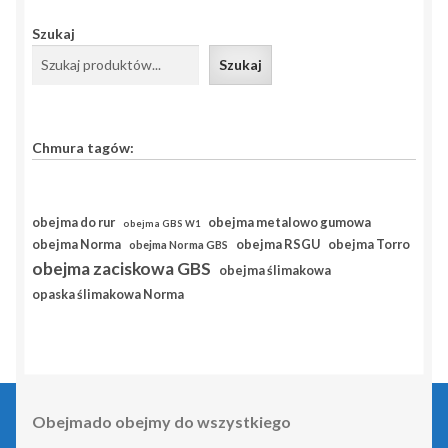
Szukaj
Szukaj
Chmura tagów:
obejma do rur
obejma metalowo gumowa
obejma GBS W1
obejma RSGU
obejma Norma
obejma Torro
obejma Norma GBS
obejma zaciskowa GBS
obejma ślimakowa
opaska ślimakowa Norma
Obejmado obejmy do wszystkiego