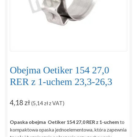
Regulamin
Sposoby płatności i dostawy
Zamówienie
Zapytanie
Obejma Oetiker 154 27,0
Zwroty i reklamacje
RER z 1-uchem 23,3-26,3
4,18
zł
(
5,14
zł
z VAT)
Opaska obejma Oetiker 154 27,0 RER z 1-uchem
to
kompaktowa opaska jednoelementowa, która zapewnia