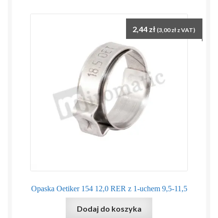
2,44
zł
(
3,00
zł
z VAT)
Opaska Oetiker 154 12,0 RER z 1-uchem 9,5-11,5
Dodaj do koszyka