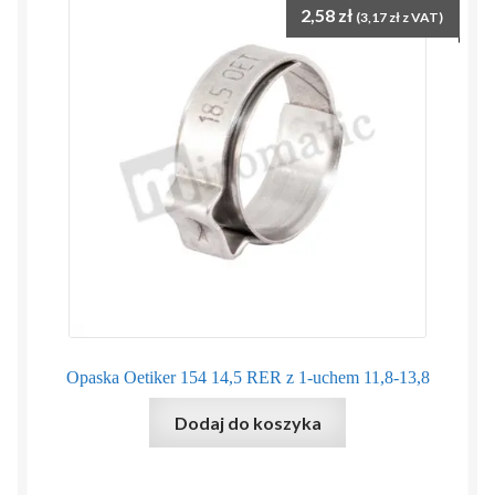
2,58
zł
(
3,17
zł
z VAT)
Opaska Oetiker 154 14,5 RER z 1-uchem 11,8-13,8
Dodaj do koszyka