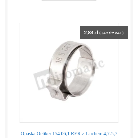
2,84
zł
(
3,49
zł
z VAT)
Opaska Oetiker 154 06,1 RER z 1-uchem 4,7-5,7