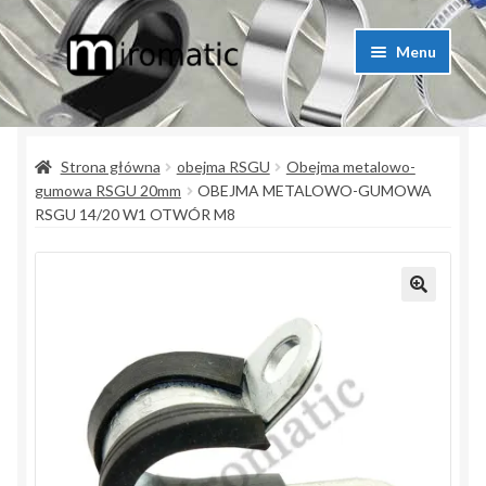
Przejdź
Przejdź
Menu
do
do
nawigacji
treści
Strona główna
Strona główna
obejma RSGU
Obejma metalowo-
Blog przemysłowy
gumowa RSGU 20mm
OBEJMA METALOWO-GUMOWA
RSGU 14/20 W1 OTWÓR M8
Kontakt
Koszyk
Lista produktów
Moje konto
Polityka prywatności