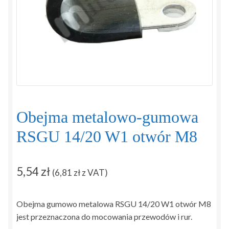
Regulamin
Sposoby płatności i dostawy
Zamówienie
Zapytanie
Obejma metalowo-gumowa
Zwroty i reklamacje
RSGU 14/20 W1 otwór M8
5,54
zł
(
6,81
zł
z VAT)
Obejma gumowo metalowa RSGU 14/20 W1 otwór M8
jest przeznaczona do mocowania przewodów i rur.