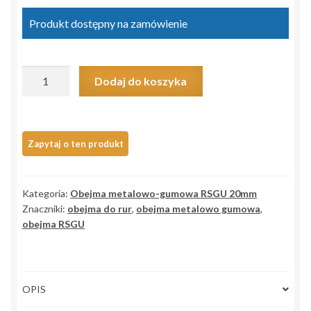
Produkt dostępny na zamówienie
ilość
Dodaj do koszyka
Obejma
metalowo-
gumowa
RSGU
14/20
W1
Kategoria:
Obejma metalowo-gumowa RSGU 20mm
otwór
Znaczniki:
obejma do rur
,
obejma metalowo gumowa
,
M8
obejma RSGU
OPIS