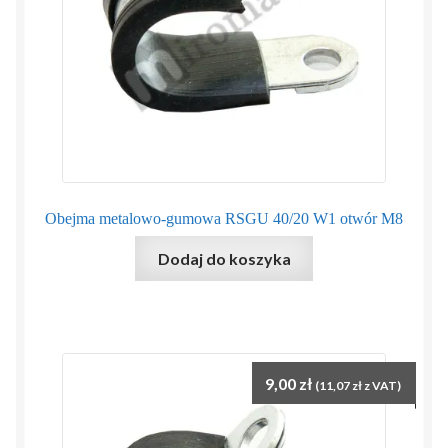
Obejma metalowo-gumowa RSGU 40/20 W1 otwór M8
Dodaj do koszyka
9,00
zł
(
11,07
zł
z VAT)