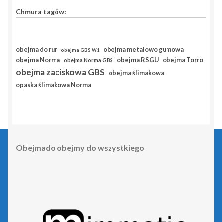
Chmura tagów:
obejma do rur
obejma metalowo gumowa
obejma GBS W1
obejma RSGU
obejma Norma
obejma Torro
obejma Norma GBS
obejma zaciskowa GBS
obejma ślimakowa
opaska ślimakowa Norma
Obejmado obejmy do wszystkiego