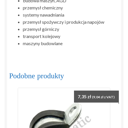
budowa maszyn, AGD
przemysł chemiczny
systemy nawadniania
przemysł spożywczy i produkcja napojów
przemysł górniczy
transport kolejowy
maszyny budowlane
Podobne produkty
7,35
zł
(
9,04
zł
z VAT)