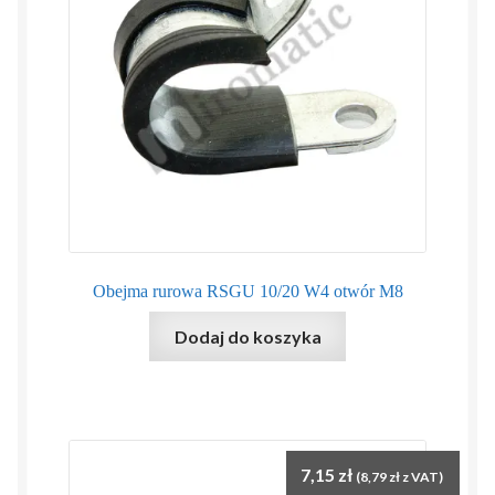
Obejma rurowa RSGU 10/20 W4 otwór M8
Dodaj do koszyka
7,15
zł
(
8,79
zł
z VAT)